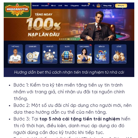
Hướng dẫn bet thủ cách nhận tiền trải nghiệm từ nhà cái
Bước 1: Kiểm tra kỹ tên miền tặng tiền uy tín tránh
nhầm với trang giả, chỉ nhận ưu đãi tại nguồn chính
thống.
Bước 2: Một số ưu đãi chỉ áp dụng cho người mới, nên
dựa theo hướng dẫn cụ thể của nền tảng.
Bước 3: Tại
top 5 nhà cái tặng tiền trải nghiệm
hiển
thị rõ thời hạn, điều kiện, danh mục áp dụng do đó
người dùng cần đọc kỹ trước khi tiếp tục.