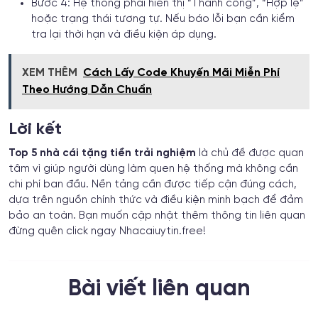
Bước 4: Hệ thống phải hiển thị “Thành công”, “Hợp lệ”
hoặc trạng thái tương tự. Nếu báo lỗi bạn cần kiểm
tra lại thời hạn và điều kiện áp dụng.
XEM THÊM
Cách Lấy Code Khuyến Mãi Miễn Phí
Theo Hướng Dẫn Chuẩn
Lời kết
Top 5 nhà cái tặng tiền trải nghiệm
là chủ đề được quan
tâm vì giúp người dùng làm quen hệ thống mà không cần
chi phí ban đầu. Nền tảng cần được tiếp cận đúng cách,
dựa trên nguồn chính thức và điều kiện minh bạch để đảm
bảo an toàn. Bạn muốn cập nhật thêm thông tin liên quan
đừng quên click ngay Nhacaiuytin.free!
Bài viết liên quan