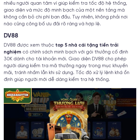
nhiều người quan tâm vì giúp kiểm tra tốc độ hệ thống,
giao diện và mức độ minh bạch của một nền tảng mà
không cần bỏ chi phí ban đầu. Tuy nhiên, không phải nơi
nào cũng công bố ưu đãi rõ ràng và hợp lệ.
DV88
DV88 được xem thuộc
top 5 nhà cái tặng tiền trải
nghiệm
có chính sách minh bạch với gói thưởng cố định
30K dành cho tài khoản mới. Giao diện DV88 cho phép
người dùng kiểm tra mã thưởng ngay trong mục khuyến
mãi, tránh nhầm lẫn khi sử dụng. Tốc độ xử lý lệnh khá ổn
định giúp người mới dễ dàng kiểm tra hệ thống.