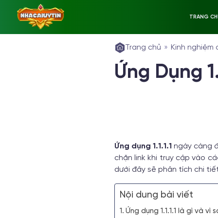
TRANG CH
Trang chủ
»
Kinh nghiệm 
Ứng Dụng 1.
Ứng dụng 1.1.1.1
ngày càng đ
chặn link khi truy cập vào các
dưới đây sẽ phân tích chi t
Nội dung bài viết
Ứng dụng 1.1.1.1 là gì và v