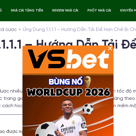
Ủ
NHÀ CÁI TẶNG TIỀN
REVIEW NHÀ CÁI
PHỐT NHÀ CÁI
KHUYẾN M
cá cược
»
Ứng Dụng 1.1.1.1 – Hướng Dẫn Tải Để Hạn Chế Bị Ch
1.1.1 – Hướng Dẫn Tải Đ
×
Chặn Link
Thursday, 23/04/2026
ược nhiều cược thủ sử dụng nhờ khả năng cải thiện tốc độ m
 trang giải trí
nhà cái uy tín
. Để giúp anh em dễ dàng theo d
iết cách hoạt động, ưu điểm và hướng dẫn dùng phần mềm mộ
ì sao được người dùng yêu thích?