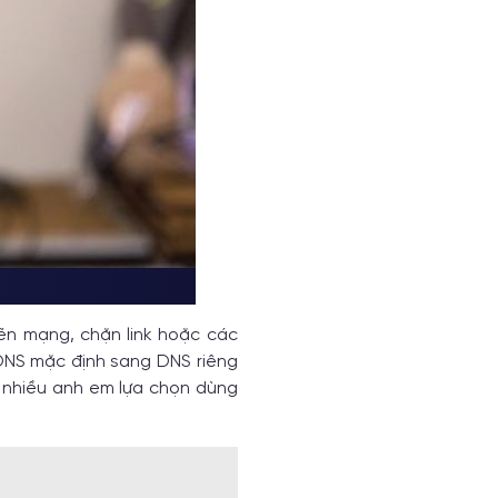
ẽn mạng, chặn link hoặc các
 DNS mặc định sang DNS riêng
do nhiều anh em lựa chọn dùng