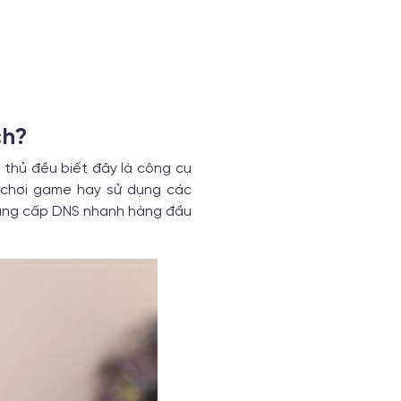
ch?
 thủ đều biết đây là công cụ
hi chơi game hay sử dụng các
 cung cấp DNS nhanh hàng đầu