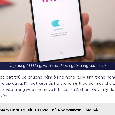
Ứng dụng 1.1.1.1 là gì và vì sao được người dùng yêu thích?
ợc bet thủ ưa chuộng nằm ở khả năng xử lý tình trạng ngh
g áp dụng. Khi bật kết nối, hệ thống sẽ thay đổi máy chủ
hơi vào trang web nhanh và ít bị can thiệp hơn. Đây là lý 
uyến.
ghiệm Chơi Tài Xỉu Từ Cao Thủ Nhacaiuytin Chia Sẻ