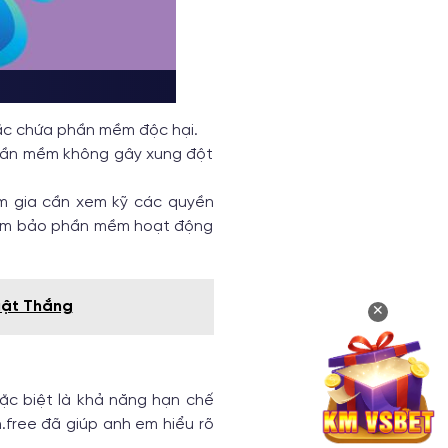
oặc chứa phần mềm độc hại.
phần mềm không gây xung đột
ham gia cần xem kỹ các quyền
ể đảm bảo phần mềm hoạt động
uật Thắng
✕
 đặc biệt là khả năng hạn chế
in.free đã giúp anh em hiểu rõ