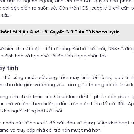
 cài đặt từ nguồn ngoài, anh em cần bật quyền cho phép
ài đặt diễn ra suôn sẻ. Còn trên iOS, cược thủ chỉ cần t
 sâu.
hốt Lời Hiệu Quả - Bí Quyết Giữ Tiền Từ Nhacaiuytin
sẽ hiển thị nút bật – tắt rõ ràng. Khi bật kết nối, DNS sẽ đ
 định hơn và hạn chế tối đa tình trạng chặn link.
áy tính
ợc thủ cũng muốn sử dụng trên máy tính để hỗ trợ quá trìn
n khá đơn giản và không yêu cầu người tham gia kiến thức k
trang chủ chính thức của Cloudflare để tải phiên bản phù
 bạn mở và làm theo hướng dẫn trên màn hình để cài đặt. Ap
S khi người dùng bật kết nối.
ần nhấn nút “Connect” để bắt đầu sử dụng. Việc kích hoạt 
ame và truy cập nhà cái trở nên mượt mà hơn.