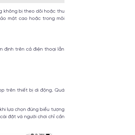
g không bị theo dõi hoặc thu
 bảo mật cao hoặc trong môi
 định trên cả điện thoại lẫn
p trên thiết bị di động. Quá
 khi lựa chọn đúng biểu tượng
 cài đặt và người chơi chỉ cần