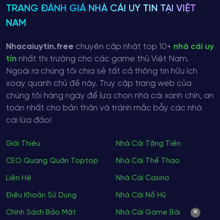
TRANG ĐÁNH GIÁ NHÀ CÁI UY TIN TẠI VIỆT
mã hóa SSL để hạn chế đăng nhập trái phép và đảm bảo
luồng dữ liệu ổn định. Việc duy trì nhiều kênh truy cập giúp
NAM
thành viên an tâm hơn khi trải nghiệm, đặc biệt trong các
sự kiện thể thao lớn.
Nhacaiuytin.free
chuyên cập nhật top 10+
nhà cái uy
tín
nhất thị trường cho các game thủ Việt Nam.
XEM THÊM
Review nhà cái V8Bet từ góc nhìn
Ngoài ra chúng tôi chia sẻ tất cả thông tin hữu ích
Nhacaiuytin - Đáng tin cậy?
xoay quanh chủ đề này. Truy cập trang web của
chúng tôi hàng ngày để lựa chọn nhà cái xanh chín, an
Giới thiệu nhanh về sân chơi cá cược
toàn nhất cho bản thân và tránh mắc bẫy các nhà
cái lừa đảo!
thể thao DV88
Nhà cái được thành lập vào năm 2019, hoạt động dưới mô
Giới Thiệu
Nhà Cái Tặng Tiền
hình nền tảng giải trí trực tuyến và từng bước mở rộng thị
trường tại Đông Nam Á. Trụ sở vận hành đặt tại Manila –
CEO Quang Quân Toptop
Nhà Cái Thể Thao
Philippines, chịu sự quản lý của các tổ chức giám sát dịch
Liên Hệ
Nhà Cái Casino
vụ trực tuyến trong khu vực.
Điều Khoản Sử Dụng
Nhà Cái Nổ Hũ
DV88
hướng tới việc phát triển nội dung thân thiện, dễ
tiếp cận và phù hợp với người dùng mới. Đây là lý do nhà
Chính Sách Bảo Mật
Nhà Cái Game Bài
✕