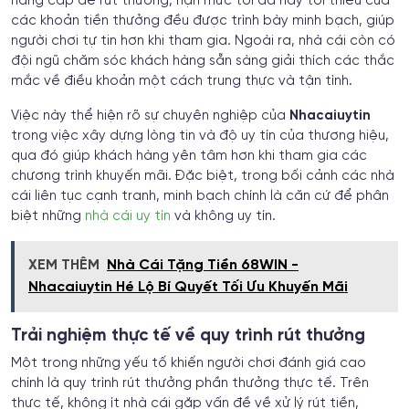
nâng cấp để rút thưởng, hạn mức tối đa hay tối thiểu của
các khoản tiền thưởng đều được trình bày minh bạch, giúp
người chơi tự tin hơn khi tham gia. Ngoài ra, nhà cái còn có
đội ngũ chăm sóc khách hàng sẵn sàng giải thích các thắc
mắc về điều khoản một cách trung thực và tận tình.
Việc này thể hiện rõ sự chuyên nghiệp của
Nhacaiuytin
trong việc xây dựng lòng tin và độ uy tín của thương hiệu,
qua đó giúp khách hàng yên tâm hơn khi tham gia các
chương trình khuyến mãi. Đặc biệt, trong bối cảnh các nhà
cái liên tục cạnh tranh, minh bạch chính là căn cứ để phân
biệt những
nhà cái uy tín
và không uy tín.
XEM THÊM
Nhà Cái Tặng Tiền 68WIN -
Nhacaiuytin Hé Lộ Bí Quyết Tối Ưu Khuyến Mãi
Trải nghiệm thực tế về quy trình rút thưởng
Một trong những yếu tố khiến người chơi đánh giá cao
chính là quy trình rút thưởng phần thưởng thực tế. Trên
thực tế, không ít nhà cái gặp vấn đề về xử lý rút tiền,