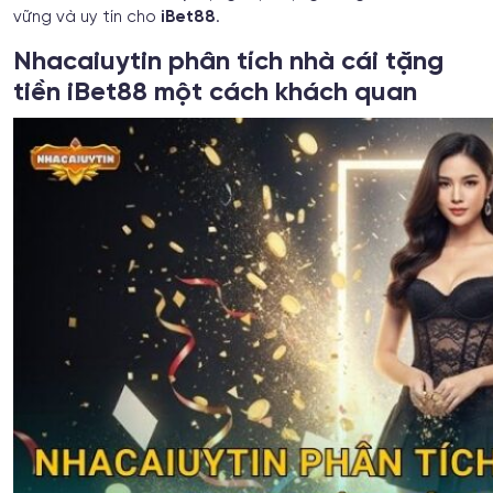
vững và uy tín cho
iBet88
.
Nhacaiuytin phân tích nhà cái tặng
tiền iBet88 một cách khách quan