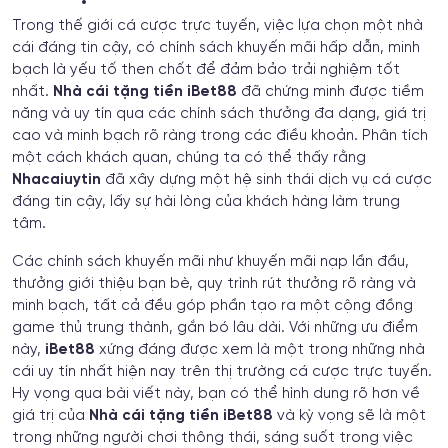
Trong thế giới cá cược trực tuyến, việc lựa chọn một nhà
cái đáng tin cậy, có chính sách khuyến mãi hấp dẫn, minh
bạch là yếu tố then chốt để đảm bảo trải nghiệm tốt
nhất.
Nhà cái tặng tiền iBet88
đã chứng minh được tiềm
năng và uy tín qua các chính sách thưởng đa dạng, giá trị
cao và minh bạch rõ ràng trong các điều khoản. Phân tích
một cách khách quan, chúng ta có thể thấy rằng
Nhacaiuytin
đã xây dựng một hệ sinh thái dịch vụ cá cược
đáng tin cậy, lấy sự hài lòng của khách hàng làm trung
tâm.
Các chính sách khuyến mãi như khuyến mãi nạp lần đầu,
thưởng giới thiệu bạn bè, quy trình rút thưởng rõ ràng và
minh bạch, tất cả đều góp phần tạo ra một cộng đồng
game thủ trung thành, gắn bó lâu dài. Với những ưu điểm
này,
iBet88
xứng đáng được xem là một trong những nhà
cái uy tín nhất hiện nay trên thị trường cá cược trực tuyến.
Hy vọng qua bài viết này, bạn có thể hình dung rõ hơn về
giá trị của
Nhà cái tặng tiền iBet88
và kỳ vọng sẽ là một
trong những người chơi thông thái, sáng suốt trong việc