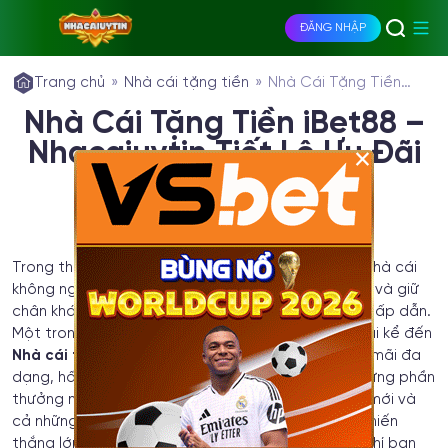
ĐĂNG NHẬP
Trang chủ
»
Nhà cái tặng tiền
»
Nhà Cái Tặng Tiền
iBet88 – Nhacaiuytin
Nhà Cái Tặng Tiền iBet88 –
Tiết Lộ Ưu Đãi Khủng
Nhacaiuytin Tiết Lộ Ưu Đãi
×
Khủng
Thursday, 23/04/2026
Trong thế giới cá cược trực tuyến ngày nay, các nhà cái
không ngừng cạnh tranh để thu hút người chơi mới và giữ
chân khách hàng cũ bằng nhiều chính sách ưu đãi hấp dẫn.
Một trong những nhà cái nổi bật nhất hiện nay phải kể đến
Nhà cái tặng tiền iBet88
với chương trình khuyến mãi đa
dạng, hấp dẫn. Thật không quá lời khi nói rằng, những phần
thưởng này chính là cú hích giúp những người chơi mới và
cả những thành viên trung thành có thêm cơ hội chiến
thắng lớn hơn mà không phải bỏ ra quá nhiều chi phí ban