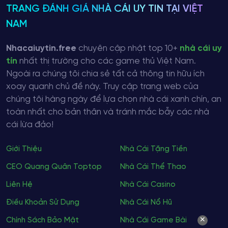
diễn ra an toàn. Hệ thống cũng có cơ chế tự kiểm tra link
TRANG ĐÁNH GIÁ NHÀ CÁI UY TIN TẠI VIỆT
lỗi, đảm bảo người dùng không gặp phải trang lỗi khi truy
NAM
cập.
Link chính thức: TẠI ĐÂY
Nhacaiuytin.free
chuyên cập nhật top 10+
nhà cái uy
Link dự phòng: TẠI ĐÂY
tín
nhất thị trường cho các game thủ Việt Nam.
Ngoài ra chúng tôi chia sẻ tất cả thông tin hữu ích
XEM THÊM
Review nhà cái V8Bet từ góc nhìn
xoay quanh chủ đề này. Truy cập trang web của
Nhacaiuytin - Đáng tin cậy?
chúng tôi hàng ngày để lựa chọn nhà cái xanh chín, an
toàn nhất cho bản thân và tránh mắc bẫy các nhà
Giới thiệu tổng quan Rikbet
cái lừa đảo!
Nhà cái được vận hành theo mô hình nền tảng giải trí trực
Giới Thiệu
Nhà Cái Tặng Tiền
tuyến với quy trình kiểm soát rõ ràng, minh bạch. Nền tảng
hướng đến trải nghiệm dễ tiếp cận, phù hợp người mới và
CEO Quang Quân Toptop
Nhà Cái Thể Thao
cả những ai đã quen sử dụng trang giải trí trực tuyến. Để
hiểu rõ nhà cái hoạt động như thế nào, hai yếu tố gồm
Liên Hệ
Nhà Cái Casino
nguồn gốc cũng như bảo mật được quan tâm nhiều nhất.
Điều Khoản Sử Dụng
Nhà Cái Nổ Hũ
Nguồn gốc, xuất xứ ra đời
Chính Sách Bảo Mật
Nhà Cái Game Bài
✕