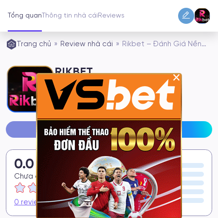
ĐĂNG NHẬP
Tổng quan
Thông tin nhà cái
Reviews
Trang chủ
»
Review nhà cái
»
Rikbet – Đánh Giá Nền
Tảng Giải Trí Uy Tín Tại
Việt Nam
RIKBET
×
0.0
(
0 reviews
)
GỬI REVIEW
CHƠI NGAY
0.0
5 sao
4 sao
Chưa đánh giá
3 sao
2 sao
1 sao
0 reviews