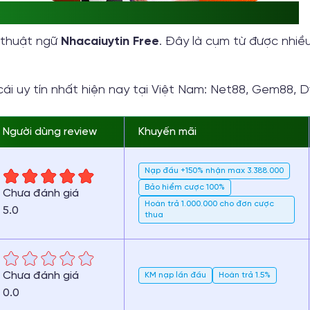
Tặng Tiền Miễn Phí, Nạp Rút Nhanh
i thuật ngữ
Nhacaiuytin Free
. Đây là cụm từ được nhiề
ái uy tín nhất hiện nay tại
Việt Nam: Net88, Gem88, Dv
Người dùng review
Khuyến mãi
Nạp đầu +150% nhận max 3.388.000
Bảo hiểm cược 100%
Chưa đánh giá
Hoàn trả 1.000.000 cho đơn cược
5.0
thua
Chưa đánh giá
KM nạp lần đầu
Hoàn trả 1.5%
0.0