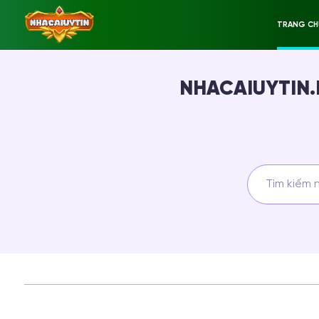
TRANG CH
NHACAIUYTIN.FR