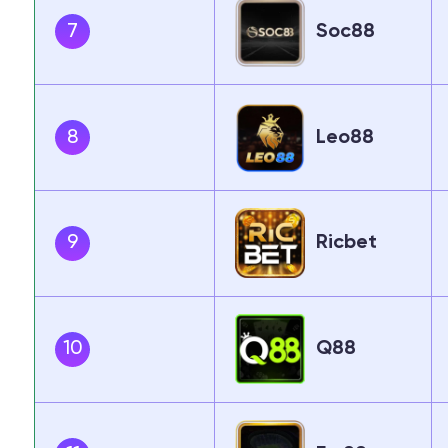
7
Soc88
8
Leo88
9
Ricbet
10
Q88