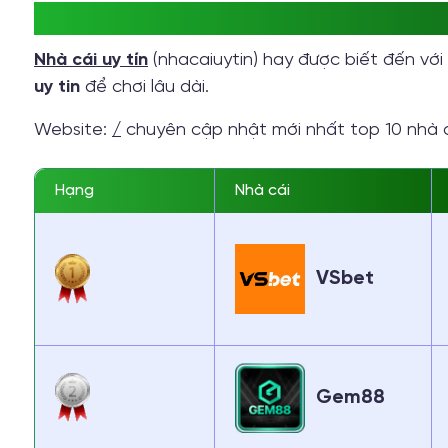
Top 10 Nhà Cái Uy Tín 2026 ✔️ 
Nhà cái uy tín
(nhacaiuytin) hay được biết đến vớ
uy tin
để chơi lâu dài.
Website:
/
chuyên cập nhật mới nhất top 10
nhà c
Hạng
Nhà cái
1
VSbet
2
Gem88