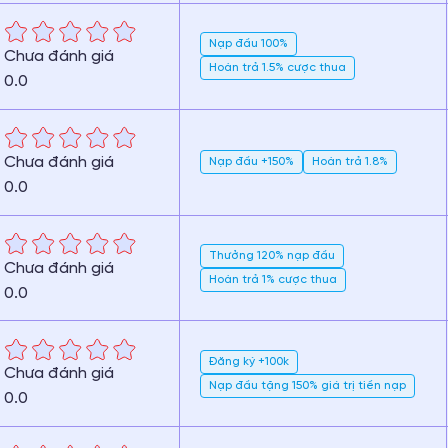
Nạp đầu 100%
Chưa đánh giá
Hoàn trả 1.5% cược thua
0.0
Chưa đánh giá
Nạp đầu +150%
Hoàn trả 1.8%
0.0
Thưởng 120% nạp đầu
Chưa đánh giá
Hoàn trả 1% cược thua
0.0
Đăng ký +100k
Chưa đánh giá
Nạp đầu tặng 150% giá trị tiền nạp
0.0