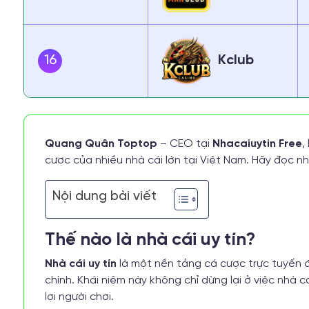
16
Kclub
Quang Quân Toptop
– CEO tại
Nhacaiuytin Free
,
cược của nhiều nhà cái lớn tại Việt Nam. Hãy đọc 
Nội dung bài viết
Thế nào là nhà cái uy tín?
Nhà cái uy tín
là một nền tảng cá cược trực tuyến đá
chính. Khái niệm này không chỉ dừng lại ở việc nhà
lợi người chơi.