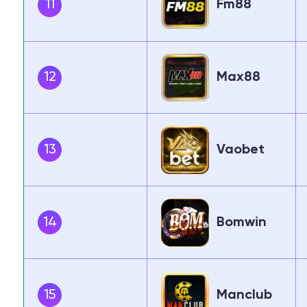
11
Fm88
12
Max88
13
Vaobet
14
Bomwin
15
Manclub