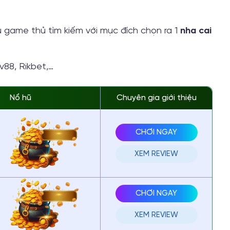
u game thủ tìm kiếm với mục đích chọn ra 1
nha cai
88, Rikbet,…
Nổ hũ
Chuyên gia giới thiệu
CHƠI NGAY
XEM REVIEW
CHƠI NGAY
XEM REVIEW