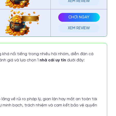
XEM REVIEW
CHƠI NGAY
XEM REVIEW
g khá nổi tiếng trong nhiều hội nhóm, diễn đàn cá
nh giá và lựa chọn 1
nhà cái uy tín
dưới đây:
ắng về rủi ro pháp lý, gian lận hay mất an toàn tài
 sự minh bạch, trách nhiệm và cam kết bảo vệ quyền