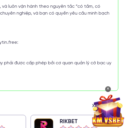
 và luôn vận hành theo nguyên tắc “có tầm, có
h chuyên nghiệp, và bạn có quyền yêu cầu minh bạch
tin.free:
ậy phải được cấp phép bởi cơ quan quản lý cờ bạc uy
✕
Xem thêm
MANCLUB