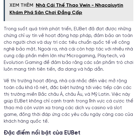
XEM THÊM
Nhà Cái Thể Thao Vwin - Nhacaiuytin
Khám Phá Sân Chơi Đẳng Cấp
Trong suốt quá trình phát triển, EUBet đã đạt được những
chứng chỉ uy tín về hoạt động hợp pháp, đảm bảo an toàn
cho người chơi và duy trì các tiêu chuẩn quốc tế về công
nghệ bảo mật. Ngoài ra, nhà cái còn hợp tác với nhiều nhà
cung cấp phần mềm lớn như Microgaming, Playtech, và
Evolution Gaming để đảm bảo rằng các sản phẩm trò chơi
luôn mang tính tiên tiến, đa dạng và hấp dẫn.
Về thị trường hoạt động, nhà cái nhắc đến việc mở rộng
toàn cầu khá rõ nét, đặc biệt hướng tới việc tiếp cận các
thị trường miền Bắc châu Á, châu Âu, và Mỹ Latin. Việc này
giúp EUBet không chỉ cạnh tranh trong lĩnh vực cá cược thể
thao mà còn vươn xa trong các dịch vụ casino và slot
game, đồng thời đáp ứng các yêu cầu ngày càng cao của
khách hàng quốc tế.
Đặc điểm nổi bật của EUBet