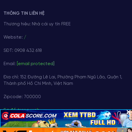
THÔNG TIN LIÊN HỆ
Thương hiệu: Nhà cái uy tín FREE
Website:
/
SĐT:
0908 432 618
Email:
[email protected]
Địa chỉ:
152 Đường Lê Lai, Phường Phạm Ngũ Lão, Quận 1,
Thành phố Hồ Chí Minh, Việt Nam
Zipcode: 700000
×
×
×
Sơ đồ trang web