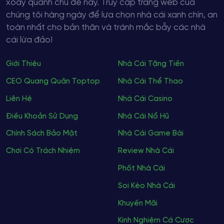
xoay quanh chủ đề này. Truy cập trang web của
chúng tôi hàng ngày để lựa chọn nhà cái xanh chín, an
toàn nhất cho bản thân và tránh mắc bẫy các nhà
cái lừa đảo!
Giới Thiệu
Nhà Cái Tặng Tiền
CEO Quang Quân Toptop
Nhà Cái Thể Thao
Liên Hệ
Nhà Cái Casino
Điều Khoản Sử Dụng
Nhà Cái Nổ Hũ
Chính Sách Bảo Mật
Nhà Cái Game Bài
Chơi Có Trách Nhiệm
Review Nhà Cái
Phốt Nhà Cái
Soi Kèo Nhà Cái
Khuyến Mãi
Kinh Nghiệm Cá Cược