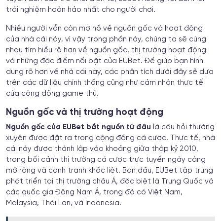
trải nghiệm hoàn hảo nhất cho người chơi.
Nhiều người vẫn còn mơ hồ về nguồn gốc và hoạt động
của nhà cái này, vì vậy trong phần này, chúng ta sẽ cùng
nhau tìm hiểu rõ hơn về nguồn gốc, thị trường hoạt động
và những đặc điểm nổi bật của EUBet. Để giúp bạn hình
dung rõ hơn về nhà cái này, các phân tích dưới đây sẽ dựa
trên các dữ liệu chính thống cũng như cảm nhận thực tế
của cộng đồng game thủ.
Nguồn gốc và thị trường hoạt động
Nguồn gốc của EUBet bắt nguồn từ đâu
là câu hỏi thường
xuyên được đặt ra trong cộng đồng cá cược. Thực tế, nhà
cái này được thành lập vào khoảng giữa thập kỷ 2010,
trong bối cảnh thị trường cá cược trực tuyến ngày càng
mở rộng và cạnh tranh khốc liệt. Ban đầu, EUBet tập trung
phát triển tại thị trường châu Á, đặc biệt là Trung Quốc và
các quốc gia Đông Nam Á, trong đó có Việt Nam,
Malaysia, Thái Lan, và Indonesia.