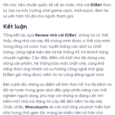
Với các tiêu chuẩn quốc tế về an toàn, nhà cái
EUBet
thực
sự tạo ra môi trường chơi game sạch, minh bạch, đem lại
sự yên tâm tối đa cho người tham gia.
Kết luận
Tổng kết lại, qua
Review nhà cái EUBet
, chúng ta có thể
thấy rằng nhà cái này đã chứng minh được vị thế của mình
trong làng cá cược trực tuyến bằng các dịch vụ chất
lượng, công nghệ hiện đại và hệ thống hỗ trợ khách hàng
chuyên nghiệp. Các đặc điểm nổi bật như đa dạng các
dòng sản phẩm, hệ thống bảo mật chặt chẽ, cùng khả
năng thích ứng nhanh với xu hướng công nghệ mới giúp
EUBet giữ vững được niềm tin từ cộng đồng người chơi.
Bên cạnh đó, những ưu điểm về hình thức hỗ trợ đa kênh và
độ an toàn trong giao dịch đều góp phần nâng cao trải
nghiệm người dùng, phù hợp với những ai đang cần tìm
kiếm một nhà cái đáng tin cậy để đặt niềm tin lâu dài.
Chắc chắn,
Nhacaiuytin
sẽ còn mở rộng và phát triển hơn
nữa trong thời gian tới, mang lại nhiều tiện ích hơn cho